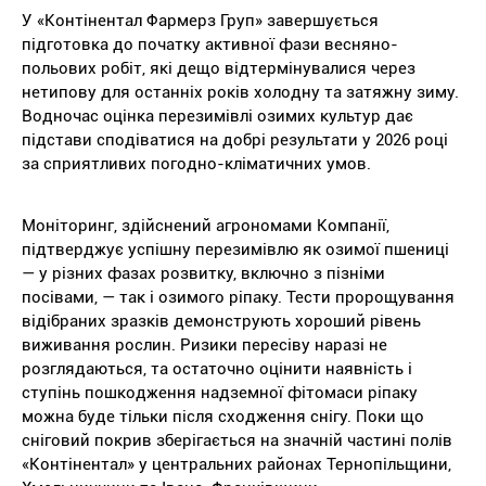
У «Контінентал Фармерз Груп» завершується
підготовка до початку активної фази весняно-
польових робіт, які дещо відтермінувалися через
нетипову для останніх років холодну та затяжну зиму.
Водночас оцінка перезимівлі озимих культур дає
підстави сподіватися на добрі результати у 2026 році
за сприятливих погодно-кліматичних умов.
Моніторинг, здійснений агрономами Компанії,
підтверджує успішну перезимівлю як озимої пшениці
— у різних фазах розвитку, включно з пізніми
посівами, — так і озимого ріпаку. Тести пророщування
відібраних зразків демонструють хороший рівень
виживання рослин. Ризики пересіву наразі не
розглядаються, та остаточно оцінити наявність і
ступінь пошкодження надземної фітомаси ріпаку
можна буде тільки після сходження снігу. Поки що
сніговий покрив зберігається на значній частині полів
«Контінентал» у центральних районах Тернопільщини,