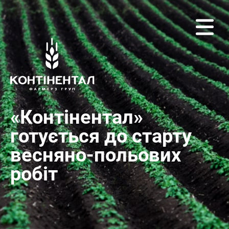
«Контінентал»
готується до старту
весняно-польових
робіт