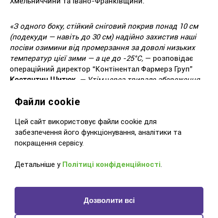
Хмельниччини та Івано-Франківщини.
«З одного боку, стійкий сніговий покрив понад 10 см
(подекуди — навіть до 30 см) надійно захистив наші
посіви озимини від промерзання за доволі низьких
температур цієї зими — а це до -25°
C
,
— розповідає
операційний директор “Контінентал Фармерз Груп”
Костянтин Шитюк.
— Утім
ч
ерез тривале збереження
снігового покриву, а відтак — потенційні ризики
Файли cookie
поверхневого змиву на нашій рельєфній місцевості в
разі його швидкого танення, азотне підживлення не
Цей сайт використовує файли cookie для 
виконувалось у лютому, як це було в попередні роки.
забезпечення його функціонування, аналітики та 
Усі операції переносяться на березень, що може
покращення сервісу.
збільшити інтенсивність робіт у другій половині
місяця, якщо в одне коротке вікно збіжаться
Детальніше у 
Політиці конфіденційності
.
підживлення, захист озимих і підготовка до сівби ярих
культур».
Дозволити всі
У «Контінентал» зазначають, що наразі стрімкого
змиву на своїх площах не фіксують — усе завдяки